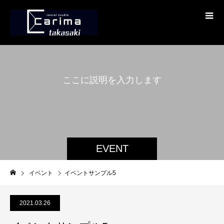
こ
こ
に
説
明
を
入
力
し
ま
す
。
EVENT
イベント
イベントサンプル5
2021.03.26