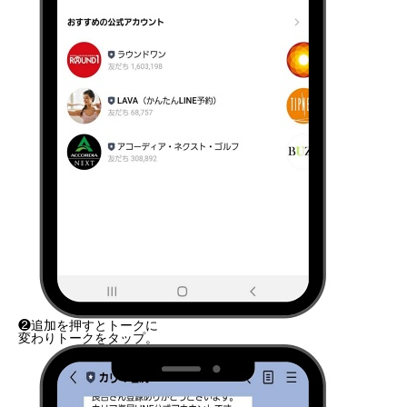
❷追加を押すとトークに
変わりトークをタップ。