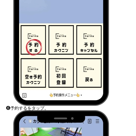
❻予約するをタップ。