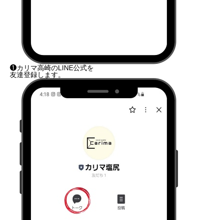
❶カリマ高崎のLINE公式を
友達登録します。