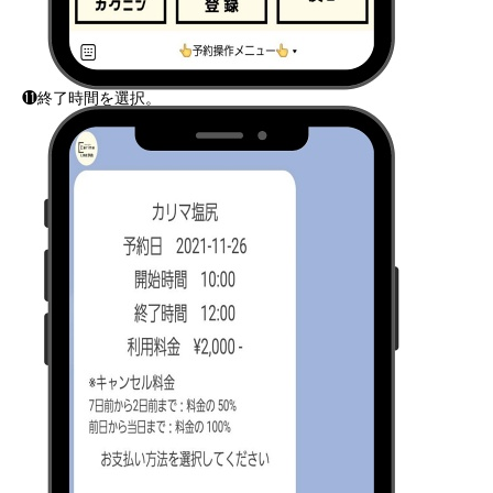
⓫終了時間を選択。