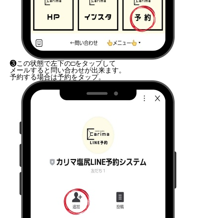
❸この状態で左下の□をタップして
メールすると問い合わせが出来ます。
予約する場合は予約をタップ。