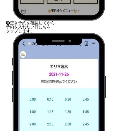
❾空き予約を確認してから
予約を入れたい日にちを
タップします。